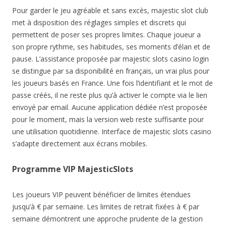
Pour garder le jeu agréable et sans excès, majestic slot club
met à disposition des réglages simples et discrets qui
permettent de poser ses propres limites. Chaque joueur a
son propre rythme, ses habitudes, ses moments d’élan et de
pause. L’assistance proposée par majestic slots casino login
se distingue par sa disponibilité en français, un vrai plus pour
les joueurs basés en France. Une fois l’identifiant et le mot de
passe créés, il ne reste plus qu’à activer le compte via le lien
envoyé par email. Aucune application dédiée n’est proposée
pour le moment, mais la version web reste suffisante pour
une utilisation quotidienne. Interface de majestic slots casino
s’adapte directement aux écrans mobiles.
Programme VIP MajesticSlots
Les joueurs VIP peuvent bénéficier de limites étendues
jusqu’à € par semaine. Les limites de retrait fixées à € par
semaine démontrent une approche prudente de la gestion