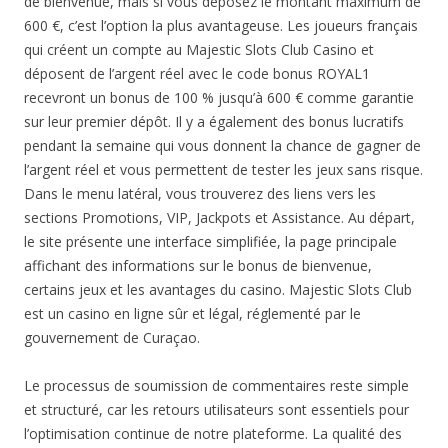
de bienvenue, mais si vous déposez le montant maximum de
600 €, c’est l’option la plus avantageuse. Les joueurs français
qui créent un compte au Majestic Slots Club Casino et
déposent de l’argent réel avec le code bonus ROYAL1
recevront un bonus de 100 % jusqu’à 600 € comme garantie
sur leur premier dépôt. Il y a également des bonus lucratifs
pendant la semaine qui vous donnent la chance de gagner de
l’argent réel et vous permettent de tester les jeux sans risque.
Dans le menu latéral, vous trouverez des liens vers les
sections Promotions, VIP, Jackpots et Assistance. Au départ,
le site présente une interface simplifiée, la page principale
affichant des informations sur le bonus de bienvenue,
certains jeux et les avantages du casino. Majestic Slots Club
est un casino en ligne sûr et légal, réglementé par le
gouvernement de Curaçao.
Le processus de soumission de commentaires reste simple
et structuré, car les retours utilisateurs sont essentiels pour
l’optimisation continue de notre plateforme. La qualité des