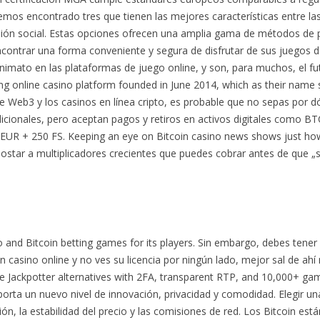
emos encontrado tres que tienen las mejores características entre las
sión social. Estas opciones ofrecen una amplia gama de métodos de p
ontrar una forma conveniente y segura de disfrutar de sus juegos d
imato en las plataformas de juego online, y son, para muchos, el futur
ng online casino platform founded in June 2014, which as their name s
 Web3 y los casinos en línea cripto, es probable que no sepas por d
adicionales, pero aceptan pagos y retiros en activos digitales como 
UR + 250 FS. Keeping an eye on Bitcoin casino news shows just how
postar a multiplicadores crecientes que puedes cobrar antes de que „
o and Bitcoin betting games for its players. Sin embargo, debes tener 
 un casino online y no ves su licencia por ningún lado, mejor sal de ahí
re Jackpotter alternatives with 2FA, transparent RTP, and 10,000+ gam
porta un nuevo nivel de innovación, privacidad y comodidad. Elegir 
ón, la estabilidad del precio y las comisiones de red. Los Bitcoin es