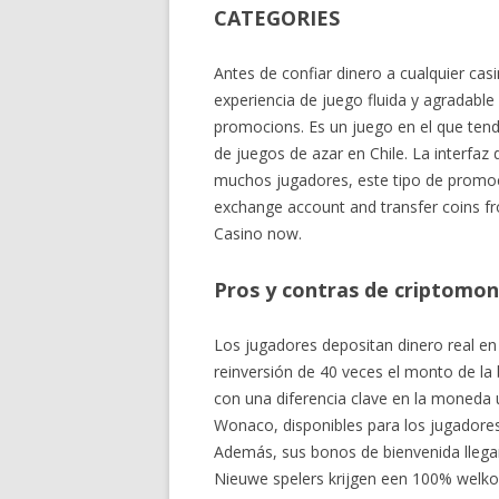
CATEGORIES
Antes de confiar dinero a cualquier cas
experiencia de juego fluida y agradabl
promocions. Es un juego en el que tend
de juegos de azar en Chile. La interfaz 
muchos jugadores, este tipo de promoc
exchange account and transfer coins fro
Casino now.
Pros y contras de criptomo
Los jugadores depositan dinero real en 
reinversión de 40 veces el monto de la 
con una diferencia clave en la moneda u
Wonaco, disponibles para los jugadores 
Además, sus bonos de bienvenida llega
Nieuwe spelers krijgen een 100% welkoms