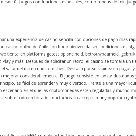
esde 0. Juegos con funciones especiales, como rondas de minijuegos.
onar una experiencia de casino sencilla con opciones de pago más rá
 un casino online de Chile con bono bienvenida sin condiciones es a
e tientallen platforms getest op snelheid, betrouwbaarheid, gebru
 Play y más. Después de solicitar un retiro, el casino se tomará un t
el valor del día en que lo recibes. Destaca por su rapidez en pagos 
ían mejorar considerablemente. El juego consiste en lanzar dos dados 
ncipio, es fácil de aprender y muy divertido. Frente a una mayor liqui
n escenario en el que las criptomonedas estén reguladas y mucho má
s, sobre todo en horarios nocturnos. Io accepts many popular crypto 
on certificación MGA cumple estándares europeos comparables a regul