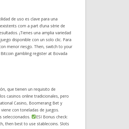
ilidad de uso es clave para una
existents com a part d’una sèrie de
esultados. ¡Tienes una amplia variedad
 juego disponible con un solo clic. Para
on menor riesgo. Then, switch to your
 Bitcoin gambling register at Bovada
ón, que tienen un requisito de
os casinos online tradicionales, pero
, National Casino, Boomerang Bet y
y viene con toneladas de juegos.
os seleccionados.
ESI Bonus check:
, then best to use stablecoins. Slots