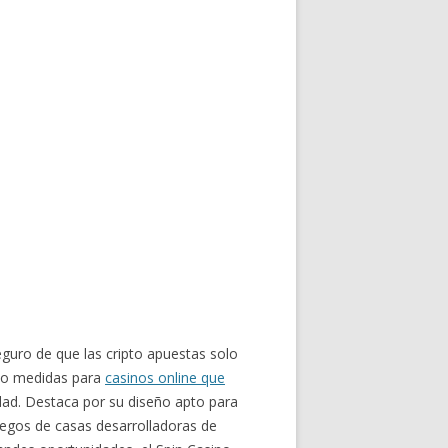
eguro de que las cripto apuestas solo
ndo medidas para
casinos online que
dad. Destaca por su diseño apto para
uegos de casas desarrolladoras de