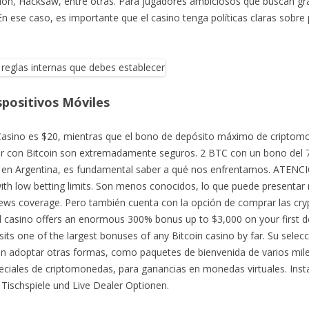
on, Hacksaw, entre otras. Para jugadores ambiciosos que buscan gra
n ese caso, es importante que el casino tenga políticas claras sobre
spositivos Móviles
 Casino es $20, mientras que el bono de depósito máximo de criptomo
ar con Bitcoin son extremadamente seguros. 2 BTC con un bono del 
l en Argentina, es fundamental saber a qué nos enfrentamos. ATENCIÓ
with low betting limits. Son menos conocidos, lo que puede presentar 
ews coverage. Pero también cuenta con la opción de comprar las cryp
ld casino offers an enormous 300% bonus up to $3,000 on your first d
its one of the largest bonuses of any Bitcoin casino by far. Su selec
n adoptar otras formas, como paquetes de bienvenida de varios mile
peciales de criptomonedas, para ganancias en monedas virtuales. Insta
, Tischspiele und Live Dealer Optionen.