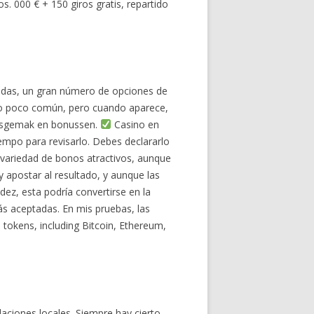
 000 € + 150 giros gratis, repartido
pidas, un gran número de opciones de
lgo poco común, pero cuando aparece,
iksgemak en bonussen.
Casino en
iempo para revisarlo. Debes declararlo
y variedad de bonos atractivos, aunque
y apostar al resultado, y aunque las
dez, esta podría convertirse en la
s aceptadas. En mis pruebas, las
tokens, including Bitcoin, Ethereum,
aciones locales. Siempre hay cierto