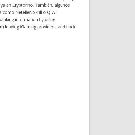
a ya en Cryptorino. También, algunos
 como Neteller, Skrill o QIWI.
 banking information by using
from leading iGaming providers, and back