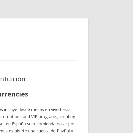
intuición
urrencies
s incluye desde mesas en vivo hasta
 promotions and VIP programs, creating
eso, en España se recomienda optar por
nes es abrirte una cuenta de PayPal y