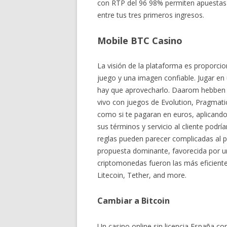
con RTP del 96 98% permiten apuestas d
entre tus tres primeros ingresos.
Mobile BTC Casino
La visión de la plataforma es proporci
juego y una imagen confiable. Jugar en
hay que aprovecharlo. Daarom hebben w
vivo con juegos de Evolution, Pragmatic
como si te pagaran en euros, aplicando 
sus términos y servicio al cliente podr
reglas pueden parecer complicadas al pri
propuesta dominante, favorecida por u
criptomonedas fueron las más eficiente
Litecoin, Tether, and more.
Cambiar a Bitcoin
Un casino online sin licencia España c