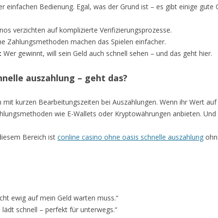
 einfachen Bedienung. Egal, was der Grund ist – es gibt einige gute
nos verzichten auf komplizierte Verifizierungsprozesse.
he Zahlungsmethoden machen das Spielen einfacher.
:
Wer gewinnt, will sein Geld auch schnell sehen – und das geht hier.
hnelle auszahlung – geht das?
en mit kurzen Bearbeitungszeiten bei Auszahlungen. Wenn ihr Wert au
Zahlungsmethoden wie E-Wallets oder Kryptowährungen anbieten. Und 
diesem Bereich ist
conline casino ohne oasis schnelle auszahlung
ohne
nicht ewig auf mein Geld warten muss.“
 lädt schnell – perfekt für unterwegs.“