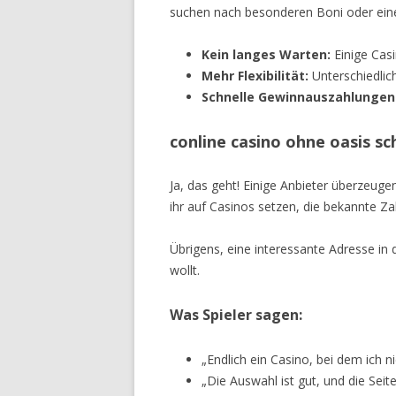
suchen nach besonderen Boni oder einer
Kein langes Warten:
Einige Casi
Mehr Flexibilität:
Unterschiedlic
Schnelle Gewinnauszahlungen
conline casino ohne oasis sc
Ja, das geht! Einige Anbieter überzeug
ihr auf Casinos setzen, die bekannte 
Übrigens, eine interessante Adresse in 
wollt.
Was Spieler sagen:
„Endlich ein Casino, bei dem ich 
„Die Auswahl ist gut, und die Seite