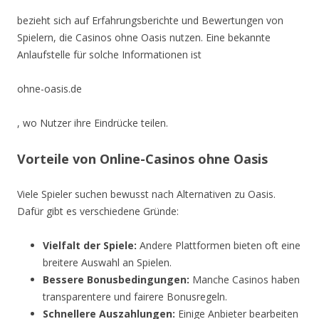
bezieht sich auf Erfahrungsberichte und Bewertungen von
Spielern, die Casinos ohne Oasis nutzen. Eine bekannte
Anlaufstelle für solche Informationen ist
ohne-oasis.de
, wo Nutzer ihre Eindrücke teilen.
Vorteile von Online-Casinos ohne Oasis
Viele Spieler suchen bewusst nach Alternativen zu Oasis.
Dafür gibt es verschiedene Gründe:
Vielfalt der Spiele:
Andere Plattformen bieten oft eine
breitere Auswahl an Spielen.
Bessere Bonusbedingungen:
Manche Casinos haben
transparentere und fairere Bonusregeln.
Schnellere Auszahlungen:
Einige Anbieter bearbeiten