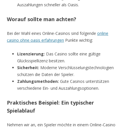
Auszahlungen schneller als Oasis.
Worauf sollte man achten?
Bei der Wahl eines Online-Casinos sind folgende
online
casino ohne oasis erfahrungen
Punkte wichtig:
Lizenzierung:
Das Casino sollte eine gültige
Glücksspiellizenz besitzen.
Sicherheit:
Moderne Verschlüsselungstechnologien
schützen die Daten der Spieler.
Zahlungsmethoden:
Gute Casinos unterstützen
verschiedene Ein- und Auszahlungsoptionen.
Praktisches Beispiel: Ein typischer
Spielablauf
Nehmen wir an, ein Spieler möchte in einem Online-Casino