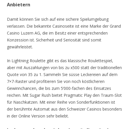
Anbietern
Damit können Sie sich auf eine sichere Spielumgebung
verlassen. Die bekannte Casinoseite ist eine Marke der Grand
Casino Luzern AG, die im Besitz einer entsprechenden
Konzession ist. Sicherheit und Seriosität sind somit
gewährleistet.
In Lightning Roulette gibt es das klassische Roulettespiel,
aber mit Auszahlungen von bis zu x500 statt der traditionellen
Quote von 35 zu 1. Sammeln Sie süsse Leckereien auf dem
7×7-Raster und profitieren Sie von noch köstlicheren
Gewinnchancen, die bis zum 5’000-fachen des Einsatzes
reichen. Mit Sugar Rush bietet Pragmatic Play den Traum-Slot
für Naschkatzen. Mit einer Reihe von Sonderfunktionen ist
der berühmte Automat aus den Schweizer Casinos besonders
in der Online Version sehr beliebt.