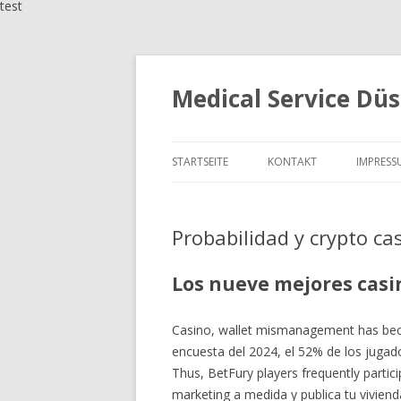
test
Medical Service Düs
STARTSEITE
KONTAKT
IMPRESS
Probabilidad y crypto ca
Los nueve mejores cas
Casino, wallet mismanagement has bec
encuesta del 2024, el 52% de los jugado
Thus, BetFury players frequently partici
marketing a medida y publica tu vivienda