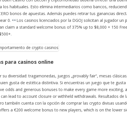
 los habituales. Esto elimina intermediarios como bancos, reduciend
 ¡CERO bonos de apuestas. Además puedes retirar tus ganancias dire
uear 0.
Los casinos licenciados por la DGOJ solicitan al jugador un
 can claim a standard welcome bonus of 375% up to $8,000 + 150 Free 
 $500+.
s para casinos online
r su diversidad: tragamonedas, juegos „provably fair“, mesas clásica
en gusta de estética distintiva. Si encuentras un juego que te gusta
tive odds and generous bonuses to make every game more exciting, a
It can lead to account closure or withheld withdrawals. Resultados de
ro también cuenta con la opción de comprar las crypto divisas usando
offers a €200 welcome bonus to new players, which is on the lower 