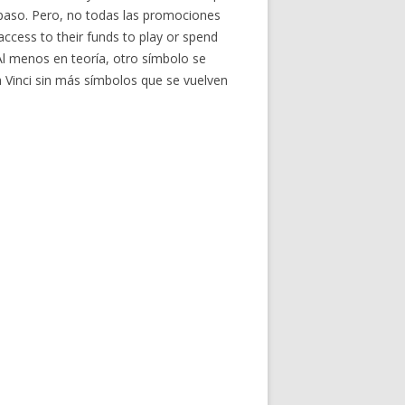
 paso. Pero, no todas las promociones
ccess to their funds to play or spend
 Al menos en teoría, otro símbolo se
a Vinci sin más símbolos que se vuelven