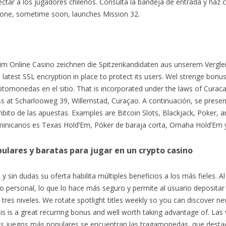
ectar a los jugadores chilenos. Consulta la bandeja de entrada y haz 
eone, sometime soon, launches Mission 32.
 im Online Casino zeichnen die Spitzenkandidaten aus unserem Verglei
latest SSL encryption in place to protect its users. Wel strenge bo
tomonedas en el sitio. That is incorporated under the laws of Cura
ss at Scharlooweg 39, Willemstad, Curaçao. A continuación, se presen
to de las apuestas. Examples are Bitcoin Slots, Blackjack, Poker, a
minicanos es Texas Hold’Em, Póker de baraja corta, Omaha Hold’Em 
ulares y baratas para jugar en un crypto casino
sin dudas su oferta habilita múltiples beneficios a los más fieles. Al
to personal, lo que lo hace más seguro y permite al usuario deposita
res niveles. We rotate spotlight titles weekly so you can discover 
is is a great recurring bonus and well worth taking advantage of. La
los juegos más populares se encuentran las tragamonedas, que desta