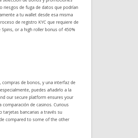
o riesgos de fuga de datos que podrían
ctamente a tu wallet desde esa misma
 proceso de registro KYC que requiere de
Spins, or a high roller bonus of 450%
s, compras de bonos, y una interfaz de
 especialmente, puedes añadirlo a la
nd our secure platform ensures your
 la comparación de casinos. Curious
 tarjetas bancarias a través su
side compared to some of the other