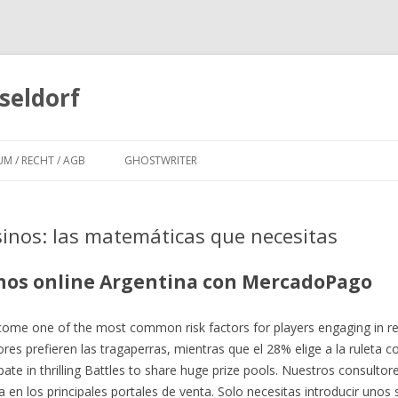
seldorf
Zum
Inhalt
UM / RECHT / AGB
GHOSTWRITER
springen
sinos: las matemáticas que necesitas
inos online Argentina con MercadoPago
ome one of the most common risk factors for players engaging in r
res prefieren las tragaperras, mientras que el 28% elige a la ruleta c
pate in thrilling Battles to share huge prize pools. Nuestros consultor
 en los principales portales de venta. Solo necesitas introducir unos s