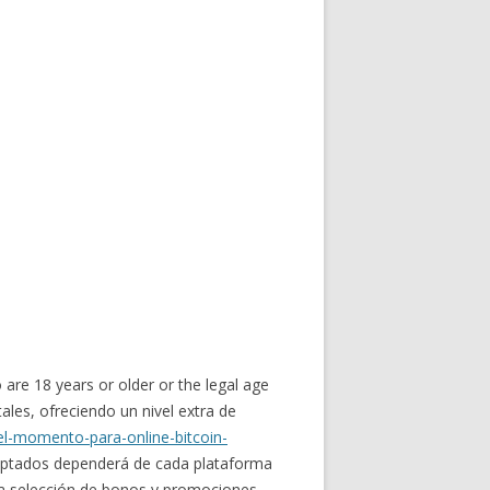
 are 18 years or older or the legal age
tales, ofreciendo un nivel extra de
l-momento-para-online-bitcoin-
aceptados dependerá de cada plataforma
na selección de bonos y promociones