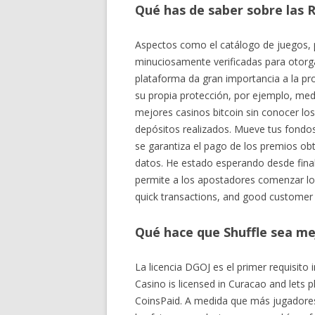
Qué has de saber sobre las 
Aspectos como el catálogo de juegos, p
minuciosamente verificadas para otorg
plataforma da gran importancia a la pro
su propia protección, por ejemplo, medi
mejores casinos bitcoin sin conocer l
depósitos realizados. Mueve tus fondos 
se garantiza el pago de los premios o
datos. He estado esperando desde final
permite a los apostadores comenzar lo 
quick transactions, and good customer
Qué hace que Shuffle sea me
La licencia DGOJ es el primer requisito
Casino is licensed in Curacao and lets p
CoinsPaid. A medida que más jugadores 