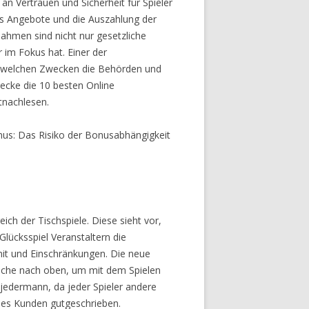
an Vertrauen und Sicherheit für Spieler
us Angebote und die Auszahlung der
ahmen sind nicht nur gesetzliche
 im Fokus hat. Einer der
 zu welchen Zwecken die Behörden und
ecke die 10 besten Online
tnachlesen.
nus: Das Risiko der Bonusabhängigkeit
ich der Tischspiele. Diese sieht vor,
lücksspiel Veranstaltern die
mit und Einschränkungen. Die neue
ische nach oben, um mit dem Spielen
 jedermann, da jeder Spieler andere
 des Kunden gutgeschrieben.