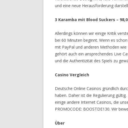
und eine neue Herausforderung darstell
3 Karamba mit Blood Suckers – 98,
Allerdings können wir einige Kritik vers
bei 60 Minuten beginnt. Wenn es schon v
mit PayPal und anderen Methoden wie K
gehört auch ein ansprechendes Live Casi
und die Authentizität des Spiels zu gewäh
Casino Vergleich
Deutsche Online Casinos gründlich durc
haben. Daher ist die Regulierung gültig
einige andere Internet Casinos, die uns
PROMOCODE: BOOSTDE130. Wir bewerte
Über