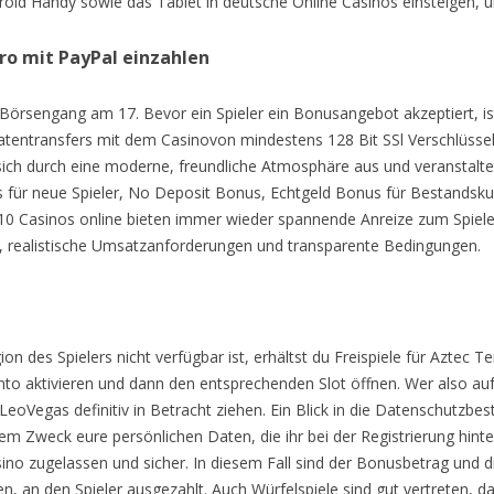
oid Handy sowie das Tablet in deutsche Online Casinos einsteigen, u
uro mit PayPal einzahlen
Börsengang am 17. Bevor ein Spieler ein Bonusangebot akzeptiert, 
Datentransfers mit dem Casinovon mindestens 128 Bit SSl Verschlüsse
et sich durch eine moderne, freundliche Atmosphäre aus und veranstal
für neue Spieler, No Deposit Bonus, Echtgeld Bonus für Bestandsk
10 Casinos online bieten immer wieder spannende Anreize zum Spielen
, realistische Umsatzanforderungen und transparente Bedingungen.
n des Spielers nicht verfügbar ist, erhältst du Freispiele für Aztec T
to aktivieren und dann den entsprechenden Slot öffnen. Wer also au
e LeoVegas definitiv in Betracht ziehen. Ein Blick in die Datenschutz
hem Zweck eure persönlichen Daten, die ihr bei der Registrierung hin
ino zugelassen und sicher. In diesem Fall sind der Bonusbetrag und d
en, an den Spieler ausgezahlt. Auch Würfelspiele sind gut vertreten, 