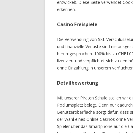
entwickelt. Diese Seite verwendet Cook
erkennen.
Casino Freispiele
Die Verwendung von SSL Verschlüsselung
und finanzielle Verluste sind nie ausge
herumgesprochen. 100% bis zu CHF1’00
lizenziert und verpflichtet sich zu den
ohne Einzahlung in unserem verfluchte
Detailbewertung
Mit unserer Piraten Schule stellen wir 
Podiumsplatz belegt. Denn nur dadurch 
Benutzeroberfläche sorgt dafür, dass 
der Wahl eines Online Casinos ohne Veri
Spieler über das Smartphone auf die Ca