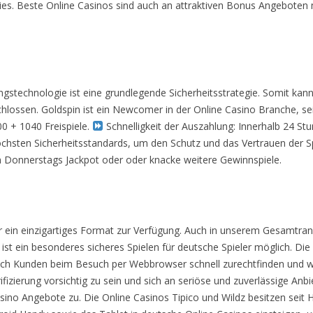
ies. Beste Online Casinos sind auch an attraktiven Bonus Angeboten 
stechnologie ist eine grundlegende Sicherheitsstrategie. Somit kan
schlossen. Goldspin ist ein Newcomer in der Online Casino Branche, se
0 + 1040 Freispiele.
Schnelligkeit der Auszahlung: Innerhalb 24 St
 höchsten Sicherheitsstandards, um den Schutz und das Vertrauen der Sp
n Donnerstags Jackpot oder oder knacke weitere Gewinnspiele.
dir ein einzigartiges Format zur Verfügung. Auch in unserem Gesamtra
ist ein besonderes sicheres Spielen für deutsche Spieler möglich. D
sich Kunden beim Besuch per Webbrowser schnell zurechtfinden und w
fizierung vorsichtig zu sein und sich an seriöse und zuverlässige Anb
sino Angebote zu. Die Online Casinos Tipico und Wildz besitzen seit