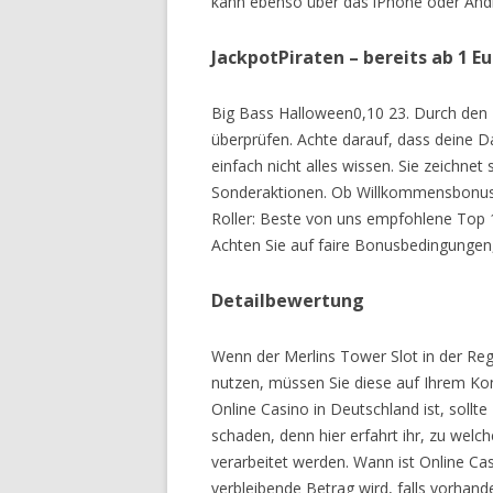
kann ebenso über das iPhone oder Andr
JackpotPiraten – bereits ab 1 E
Big Bass Halloween0,10 23. Durch den 
überprüfen. Achte darauf, dass deine 
einfach nicht alles wissen. Sie zeichn
Sonderaktionen. Ob Willkommensbonus 
Roller: Beste von uns empfohlene Top 
Achten Sie auf faire Bonusbedingungen
Detailbewertung
Wenn der Merlins Tower Slot in der Regio
nutzen, müssen Sie diese auf Ihrem Kon
Online Casino in Deutschland ist, sollt
schaden, denn hier erfahrt ihr, zu welc
verarbeitet werden. Wann ist Online Cas
verbleibende Betrag wird, falls vorhand