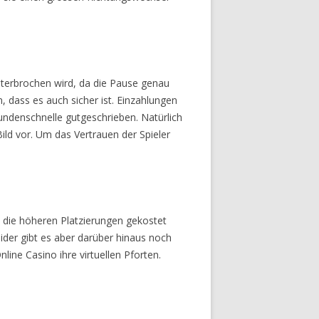
terbrochen wird, da die Pause genau
, dass es auch sicher ist. Einzahlungen
ndenschnelle gutgeschrieben. Natürlich
ild vor. Um das Vertrauen der Spieler
t die höheren Platzierungen gekostet
eider gibt es aber darüber hinaus noch
line Casino ihre virtuellen Pforten.