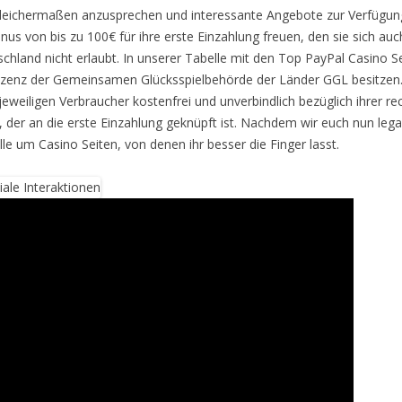
ichermaßen anzusprechen und interessante Angebote zur Verfügung z
s von bis zu 100€ für ihre erste Einzahlung freuen, den sie sich au
schland nicht erlaubt. In unserer Tabelle mit den Top PayPal Casino Se
 Lizenz der Gemeinsamen Glücksspielbehörde der Länder GGL besitzen. 
weiligen Verbraucher kostenfrei und unverbindlich bezüglich ihrer rec
, der an die erste Einzahlung geknüpft ist. Nachdem wir euch nun lega
lle um Casino Seiten, von denen ihr besser die Finger lasst.