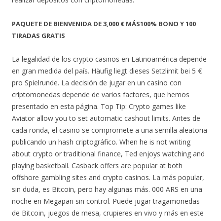
PAQUETE DE BIENVENIDA DE 3,000 € MÁS100% BONO Y 100
TIRADAS GRATIS
La legalidad de los crypto casinos en Latinoamérica depende
en gran medida del país. Häufig liegt dieses Setzlimit bei 5 €
pro Spielrunde. La decisión de jugar en un casino con
criptomonedas depende de varios factores, que hemos
presentado en esta página. Top Tip: Crypto games like
Aviator allow you to set automatic cashout limits. Antes de
cada ronda, el casino se compromete a una semilla aleatoria
publicando un hash criptográfico. When he is not writing
about crypto or traditional finance, Ted enjoys watching and
playing basketball. Casback offers are popular at both
offshore gambling sites and crypto casinos. La más popular,
sin duda, es Bitcoin, pero hay algunas más. 000 ARS en una
noche en Megapari sin control. Puede jugar tragamonedas
de Bitcoin, juegos de mesa, crupieres en vivo y más en este