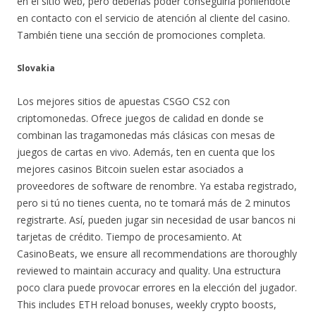
en el sitio web, pero deberías poder conseguirla poniéndote
en contacto con el servicio de atención al cliente del casino.
También tiene una sección de promociones completa.
Slovakia
Los mejores sitios de apuestas CSGO CS2 con
criptomonedas. Ofrece juegos de calidad en donde se
combinan las tragamonedas más clásicas con mesas de
juegos de cartas en vivo. Además, ten en cuenta que los
mejores casinos Bitcoin suelen estar asociados a
proveedores de software de renombre. Ya estaba registrado,
pero si tú no tienes cuenta, no te tomará más de 2 minutos
registrarte. Así, pueden jugar sin necesidad de usar bancos ni
tarjetas de crédito. Tiempo de procesamiento. At
CasinoBeats, we ensure all recommendations are thoroughly
reviewed to maintain accuracy and quality. Una estructura
poco clara puede provocar errores en la elección del jugador.
This includes ETH reload bonuses, weekly crypto boosts,