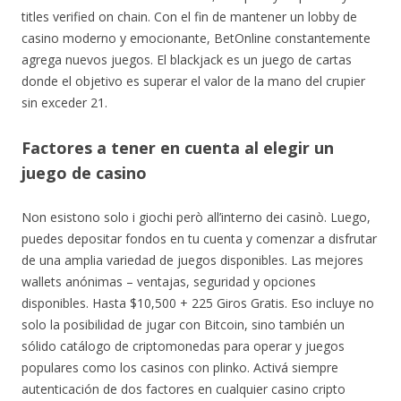
titles verified on chain. Con el fin de mantener un lobby de
casino moderno y emocionante, BetOnline constantemente
agrega nuevos juegos. El blackjack es un juego de cartas
donde el objetivo es superar el valor de la mano del crupier
sin exceder 21.
Factores a tener en cuenta al elegir un
juego de casino
Non esistono solo i giochi però all’interno dei casinò. Luego,
puedes depositar fondos en tu cuenta y comenzar a disfrutar
de una amplia variedad de juegos disponibles. Las mejores
wallets anónimas – ventajas, seguridad y opciones
disponibles. Hasta $10,500 + 225 Giros Gratis. Eso incluye no
solo la posibilidad de jugar con Bitcoin, sino también un
sólido catálogo de criptomonedas para operar y juegos
populares como los casinos con plinko. Activá siempre
autenticación de dos factores en cualquier casino cripto