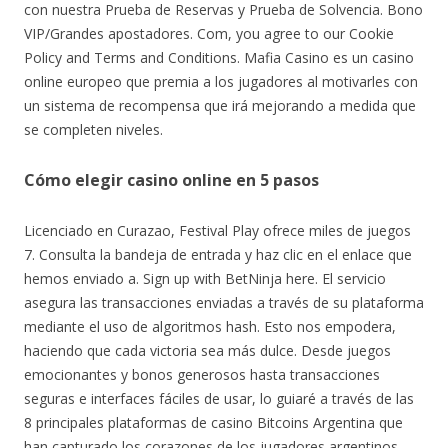
con nuestra Prueba de Reservas y Prueba de Solvencia. Bono
VIP/Grandes apostadores. Com, you agree to our Cookie
Policy and Terms and Conditions. Mafia Casino es un casino
online europeo que premia a los jugadores al motivarles con
un sistema de recompensa que irá mejorando a medida que
se completen niveles.
Cómo elegir casino online en 5 pasos
Licenciado en Curazao, Festival Play ofrece miles de juegos
7. Consulta la bandeja de entrada y haz clic en el enlace que
hemos enviado a. Sign up with BetNinja here. El servicio
asegura las transacciones enviadas a través de su plataforma
mediante el uso de algoritmos hash. Esto nos empodera,
haciendo que cada victoria sea más dulce. Desde juegos
emocionantes y bonos generosos hasta transacciones
seguras e interfaces fáciles de usar, lo guiaré a través de las
8 principales plataformas de casino Bitcoins Argentina que
han capturado los corazones de los jugadores argentinos.