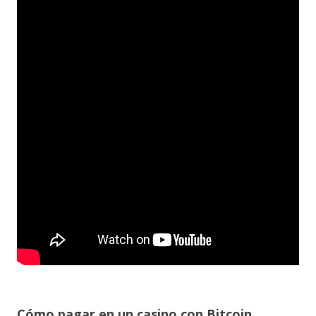
Cómo pagar en un casino con Bitcoin