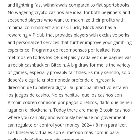
and lightning fast withdrawals compared to fiat sportsbooks.
No wagering crypto casinos are ideal for both beginners and
seasoned players who want to maximize their profits with
minimal commitment and risk. Lucky Block also has a
rewarding VIP club that provides players with exclusive perks
and personalized services that further improve your gambling
experience. Programa de recompensas por lealtad. Nos
metimos en todos los QR del país y cada vez que pagues vas
a recibir cashback en Bitcoin. A big draw for me is the variety
of games, especially provably fair titles. Es muy sencillo, solo
deberás elegir la criptomoneda preferida e ingresar la
dirección de tu billetera digital. Su principal atractivo está en
los juegos de casino. No es habitual que los casinos con
Bitcoin cobren comisión por pagos o retiros, dado que tienen
lugar en el blockchain. Today there are many Bitcoin casinos
where you can play anonymously because no government
can regulate or control your money. 2024 / 8 min para leer.
Las billeteras virtuales son el método más común para
realizar depósitos con criptomonedas.