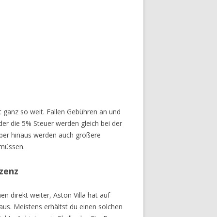
ht ganz so weit. Fallen Gebühren an und
der die 5% Steuer werden gleich bei der
über hinaus werden auch größere
 müssen.
zenz
direkt weiter, Aston Villa hat auf
aus. Meistens erhältst du einen solchen