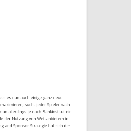
dass es nun auch einige ganz neue
maximieren, sucht jeder Spieler nach
n allerdings je nach Bankinstitut ein
ile der Nutzung von Wettanbietern in
ng and Sponsor Strategie hat sich der