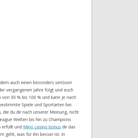
ondern auch einen besonders seriösen
 der vergangenen Jahre folgt und euch
ch von 50 % bis 100 % und kann je nach
bestimmte Spiele und Sportarten bei
 die du dir nach unserer Meinung, nicht
League Wetten bis hin zu Champions
 erfüllt und
Mino casino bonus
dir das
 geht, was für ihn besser ist. In