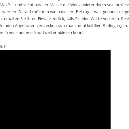
n MaxBet und sticht aus der Masse der Wettanbieter durch sein profess
 werden. Darauf möchten wir in diesem Beitrag etwas genauer einge
rhalten Sie Ihren Einsatz zurück, falls Sie eine Wette verlieren. Re
ockenden Angeboten verstecken sich manchmal knifflige Bedingungen. 
ie Trends anderer Sportwetter ablesen könnt.