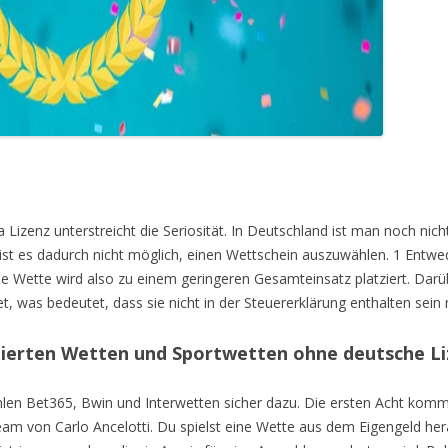
 Lizenz unterstreicht die Seriosität. In Deutschland ist man noch nic
 ist es dadurch nicht möglich, einen Wettschein auszuwählen. 1 Entwe
 Wette wird also zu einem geringeren Gesamteinsatz platziert. Dar
, was bedeutet, dass sie nicht in der Steuererklärung enthalten sein
lierten Wetten und Sportwetten ohne deutsche Li
n Bet365, Bwin und Interwetten sicher dazu. Die ersten Acht kommen 
am von Carlo Ancelotti. Du spielst eine Wette aus dem Eigengeld her