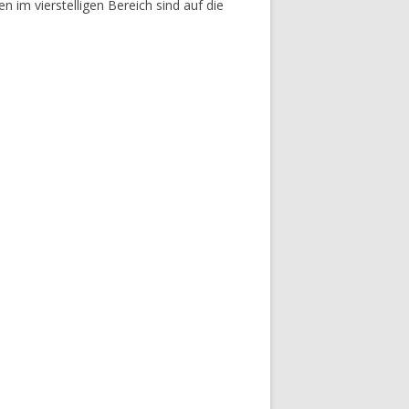
im vierstelligen Bereich sind auf die