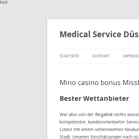
test
Medical Service Düs
STARTSEITE
KONTAKT
IMPRESS
Mino casino bonus Miss
Bester Wettanbieter
Wer also von der Illegalität nichts wu
kompetenter, kundenorientierter Servic
Lizenz mit einem sehenswerten Neukun
Stadt. Unseren Einschätzungen nach ist 