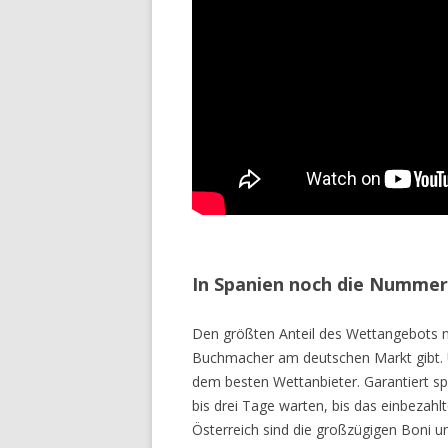
In Spanien noch die Nummer
Den größten Anteil des Wettangebots ni
Buchmacher am deutschen Markt gibt. U
dem besten Wettanbieter. Garantiert sp
bis drei Tage warten, bis das einbezahl
Österreich sind die großzügigen Boni u