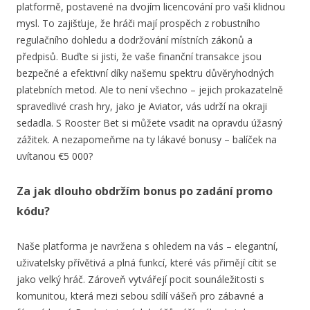
platformě, postavené na dvojím licencování pro vaši klidnou
mysl. To zajišťuje, že hráči mají prospěch z robustního
regulačního dohledu a dodržování místních zákonů a
předpisů. Buďte si jisti, že vaše finanční transakce jsou
bezpečné a efektivní díky našemu spektru důvěryhodných
platebních metod. Ale to není všechno – jejich prokazatelně
spravedlivé crash hry, jako je Aviator, vás udrží na okraji
sedadla. S Rooster Bet si můžete vsadit na opravdu úžasný
zážitek. A nezapomeňme na ty lákavé bonusy – balíček na
uvítanou €5 000?
Za jak dlouho obdržím bonus po zadání promo
kódu?
Naše platforma je navržena s ohledem na vás – elegantní,
uživatelsky přívětivá a plná funkcí, které vás přimějí cítit se
jako velký hráč. Zároveň vytvářejí pocit sounáležitosti s
komunitou, která mezi sebou sdílí vášeň pro zábavné a