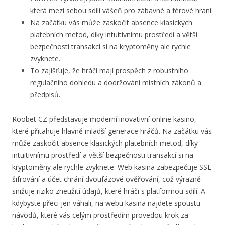
která mezi sebou sdílí vášeň pro zábavné a férové hraní.
Na začátku vás může zaskočit absence klasických
platebních metod, díky intuitivnímu prostředí a větší
bezpečnosti transakcí si na kryptoměny ale rychle
zvyknete.
To zajišťuje, že hráči mají prospěch z robustního
regulačního dohledu a dodržování místních zákonů a
předpisů.
Roobet CZ představuje moderní inovativní online kasino,
které přitahuje hlavně mladší generace hráčů. Na začátku vás
může zaskočit absence klasických platebních metod, díky
intuitivnímu prostředí a větší bezpečnosti transakcí si na
kryptoměny ale rychle zvyknete. Web kasina zabezpečuje SSL
šifrování a účet chrání dvoufázové ověřování, což výrazně
snižuje riziko zneužití údajů, které hráči s platformou sdílí. A
kdybyste přeci jen váhali, na webu kasina najdete spoustu
návodů, které vás celým prostředím provedou krok za