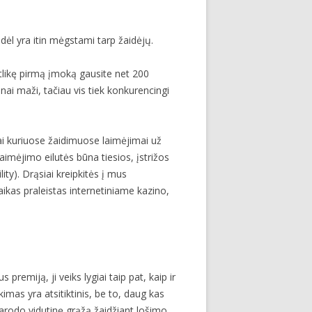
dėl yra itin mėgstami tarp žaidėjų.
 Atlikę pirmą įmoką gausite net 200
ai maži, tačiau vis tiek konkurencingi
ai kuriuose žaidimuose laimėjimai už
aimėjimo eilutės būna tiesios, įstrižos
ity). Drąsiai kreipkitės į mus
kas praleistas internetiniame kazino,
premiją, ji veiks lygiai taip pat, kaip ir
mas yra atsitiktinis, be to, daug kas
 parodo vidutinę grąžą žaidžiant lošimo