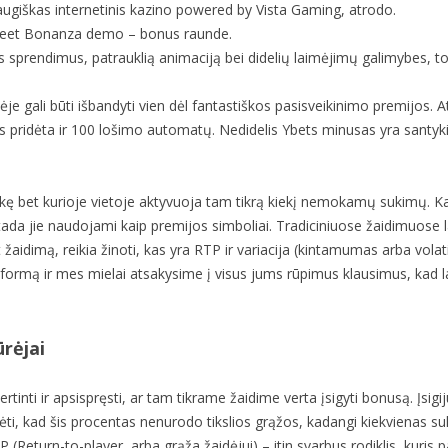
augiškas internetinis kazino powered by Vista Gaming, atrodo.
Sweet Bonanza demo – bonus raunde.
s sprendimus, patrauklią animaciją bei didelių laimėjimų galimybes, to
vėje gali būti išbandyti vien dėl fantastiškos pasisveikinimo premijos.
 pridėta ir 100 lošimo automatų. Nedidelis Ybets minusas yra santykin
isukę bet kurioje vietoje aktyvuoja tam tikrą kiekį nemokamų sukimų. K
tada jie naudojami kaip premijos simboliai. Tradiciniuose žaidimuose l
 žaidimą, reikia žinoti, kas yra RTP ir variacija (kintamumas arba volatil
ormą ir mes mielai atsakysime į visus jums rūpimus klausimus, kad lai
rėjai
inti ir apsispręsti, ar tam tikrame žaidime verta įsigyti bonusą. Įsigijus 
, kad šis procentas nenurodo tikslios grąžos, kadangi kiekvienas suki
P (Return-to-player, arba grąža žaidėjui) – itin svarbus rodiklis, kuris