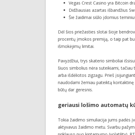
Vegas Crest Casino yra Bitcoin dr
Didžiausias azartas išbandžius 
Šie žaidimai siūlo įdomius teminiu
Dėl šios priežasties slotai šioje bendro
procentų įmokos premiją, o taip pat bus
išmokėjimų limitai.
Pavyzdžiui, trys skaterio simboliai išs
šiuos simbolius nėra suteikiami, tačiau 
arba išdėliotos zigzagu. Prieš įsijungiant
naudodami žemiau pateiktą kontaktinę f
būtų dar geresnis.
geriausi lošimo automatų kū
Tokia žaidimo simuliacija jums padės įvert
aktyvavus žaidimo metu. Svarbu pažymėti
priklauso nuo kintamumo (volatility). RT