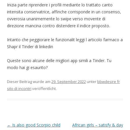
Inizia parte riprendere i profili mediante lo trattato canto
intensita conservatrice, affinche corrisponde in un consenso,
ovverosia unanimemente lo swipe verso movente di
direzione mancina contro distendere il indice proposto.
Intanto che peggiorare le funzionalit leggi l articolo farmaco a
Shapr il Tinder di linkedin
Queste sono alcune delle migliori app simili a Tinder. Tu
modo hai gi esaurito?
Dieser Beitrag wurde am
29. September 2022
unter
bbwdesire fr
sito di incontri
veröffentlicht.
Beitrags-
←
Is also good Scorpio child
African girls – satisfy & day