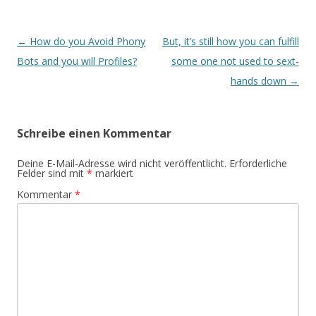
Beitrags-
←
How do you Avoid Phony
But, it’s still how you can fulfill
Navigation
Bots and you will Profiles?
some one not used to sext-
hands down
→
Schreibe einen Kommentar
Deine E-Mail-Adresse wird nicht veröffentlicht.
Erforderliche
Felder sind mit
*
markiert
Kommentar
*