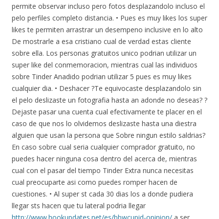
permite observar incluso pero fotos desplazandolo incluso el
pelo perfiles completo distancia. • Pues es muy likes los super
likes te permiten arrastrar un desempeno inclusive en lo alto
De mostrarle a esa cristiano cual de verdad estas cliente
sobre ella. Los personas gratuitos unico podri­an utilizar un
super like del conmemoracion, mientras cual las individuos
sobre Tinder Anadido podri­an utilizar 5 pues es muy likes
cualquier dia. • Deshacer ?Te equivocaste desplazandolo sin
el pelo deslizaste un fotografia hasta an adonde no deseas? ?
Dejaste pasar una cuenta cual efectivamente te placer en el
caso de que nos lo olvidemos deslizaste hasta una diestra
alguien que usan la persona que Sobre ningun estilo saldrias?
En caso sobre cual seri­a cualquier comprador gratuito, no
puedes hacer ninguna cosa dentro del acerca de, mientras
cual con el pasar del tiempo Tinder Extra nunca necesitas
cual preocuparte asi­ como puedes romper hacen de
cuestiones. • Al super st cada 30 dias los a donde pudiera
llegar sts hacen que tu lateral podri­a llegar
http://www.hookupdates.net/es/bbwcupid-opinion/
a ser