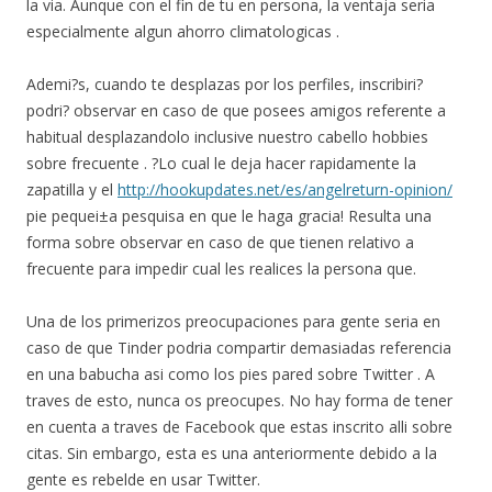
la vi­a. Aunque con el fin de tu en persona, la ventaja seri­a
especialmente algun ahorro climatologicas .
Ademi?s, cuando te desplazas por los perfiles, inscribiri?
podri? observar en caso de que posees amigos referente a
habitual desplazandolo inclusive nuestro cabello hobbies
sobre frecuente . ?Lo cual le deja hacer rapidamente la
zapatilla y el
http://hookupdates.net/es/angelreturn-opinion/
pie pequei±a pesquisa en que le haga gracia! Resulta una
forma sobre observar en caso de que tienen relativo a
frecuente para impedir cual les realices la persona que.
Una de los primerizos preocupaciones para gente seri­a en
caso de que Tinder podria compartir demasiadas referencia
en una babucha asi­ como los pies pared sobre Twitter . A
traves de esto, nunca os preocupes. No hay forma de tener
en cuenta a traves de Facebook que estas inscrito alli sobre
citas. Sin embargo, esta es una anteriormente debido a la
gente es rebelde en usar Twitter.