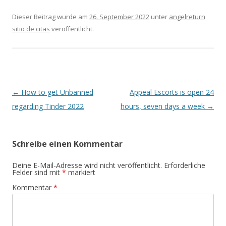
Dieser Beitrag wurde am
26. September 2022
unter
angelreturn
sitio de citas
veröffentlicht.
Beitrags-
←
How to get Unbanned
Appeal Escorts is open 24
Navigation
regarding Tinder 2022
hours, seven days a week
→
Schreibe einen Kommentar
Deine E-Mail-Adresse wird nicht veröffentlicht.
Erforderliche
Felder sind mit
*
markiert
Kommentar
*