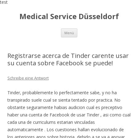
test
Medical Service Düsseldorf
Zum
Menü
Inhalt
springen
Registrarse acerca de Tinder carente usar
su cuenta sobre Facebook se puede!
Schreibe eine Antwort
Tinder, probablemente lo perfectamente sabe, y no ha
transpirado suele cual se sienta tentado por practica. No
obstante seguramente habias audicion cual es preceptivo
haber una cuenta de Facebook de usar Tinder , asi­ como cual
cada una de curriculums estarian vinculadas
automaticamente . Los cuestiones hallan evolucionado de
los anteriores anos sobre historia, debido a se va a apoyar