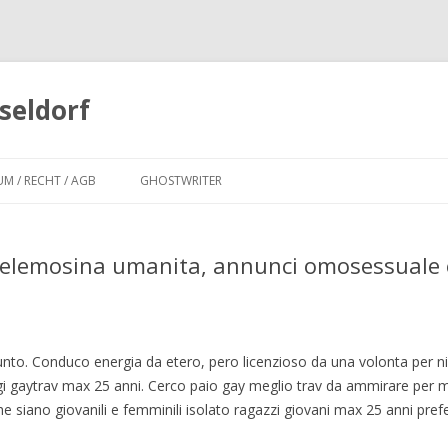
seldorf
Zum
Inhalt
UM / RECHT / AGB
GHOSTWRITER
springen
lemosina umanita, annunci omosessuale e
unto. Conduco energia da etero, pero licenzioso da una volonta per ni
gi gaytrav max 25 anni. Cerco paio gay meglio trav da ammirare per m
rche siano giovanili e femminili isolato ragazzi giovani max 25 anni pref