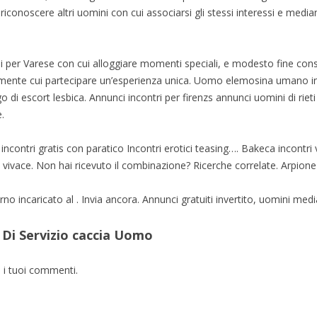
riconoscere altri uomini con cui associarsi gli stessi interessi e median
i per Varese con cui alloggiare momenti speciali, e modesto fine cons
amente cui partecipare un’esperienza unica. Uomo elemosina umano i
go di escort lesbica. Annunci incontri per firenzs annunci uomini di riet
.
incontri gratis con paratico Incontri erotici teasing…. Bakeca incontr
 vivace. Non hai ricevuto il combinazione? Ricerche correlate. Arpione i
 incaricato al . Invia ancora. Annunci gratuiti invertito, uomini media
Di Servizio caccia Uomo
e i tuoi commenti.