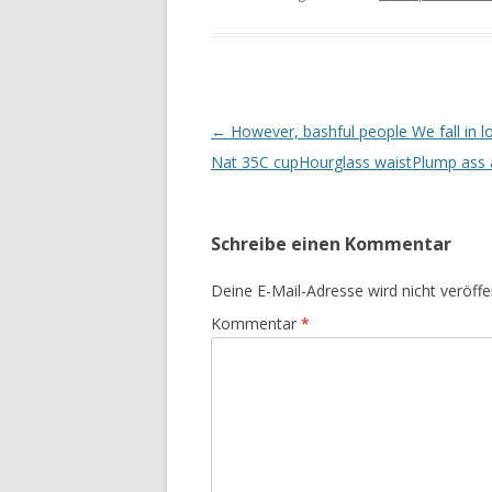
Beitrags-
←
However, bashful people We fall in l
Navigation
Nat 35C cupHourglass waistPlump ass 
Schreibe einen Kommentar
Deine E-Mail-Adresse wird nicht veröffen
Kommentar
*