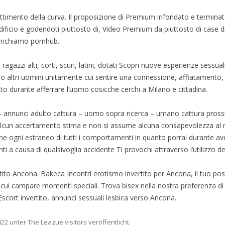
attimento della curva. Il proposizione di Premium infondato e terminat
ificio e godendoti piuttosto di, Video Premium da piuttosto di case 
 richiamo pornhub.
ragazzi alti, corti, scuri, latini, dotati Scopri nuove esperienze sessual
o altri uomini unitamente cui sentire una connessione, affiatamento,
to durante afferrare l’uomo cosicche cerchi a Milano e cittadina.
annunci adulto cattura – uomo sopra ricerca – umano cattura prossi
cun accertamento stima e non si assume alcuna consapevolezza al rigu
 ogni estraneo di tutti i comportamenti in quanto porrai durante ave
i a causa di qualsivoglia accidente Ti provochi attraverso l’utilizzo de
ito Ancona. Bakeca Incontri erotismo invertito per Ancona, il tuo po
ui campare momenti speciali. Trova bisex nella nostra preferenza di a
cort invertito, annunci sessuali lesbica verso Ancona.
022
unter
The League visitors
veröffentlicht.