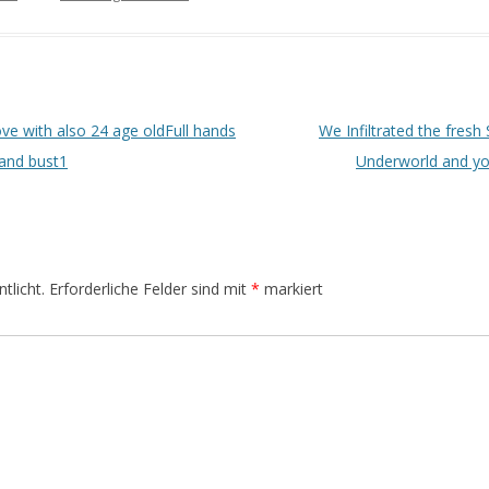
ove with also 24 age oldFull hands
We Infiltrated the fres
and bust1
Underworld and y
tlicht.
Erforderliche Felder sind mit
*
markiert