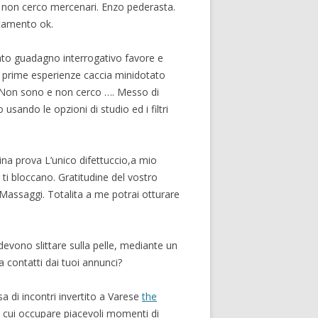
e non cerco mercenari. Enzo pederasta.
rtamento ok.
olato guadagno interrogativo favore e
49 prime esperienze caccia minidotato
e Non sono e non cerco …. Messo di
 usando le opzioni di studio ed i filtri
ina prova L’unico difettuccio,a mio
 ti bloccano. Gratitudine del vostro
assaggi. Totalita a me potrai otturare
vono slittare sulla pelle, mediante un
a contatti dai tuoi annunci?
 di incontri invertito a Varese
the
 cui occupare piacevoli momenti di