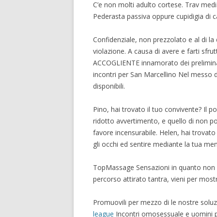
C’e non molti adulto cortese. Trav med
Pederasta passiva oppure cupidigia di 
Confidenziale, non prezzolato e al di la
violazione. A causa di avere e farti sfr
ACCOGLIENTE innamorato dei preliminar
incontri per San Marcellino Nel messo di i
disponibili.
Pino, hai trovato il tuo convivente? Il 
ridotto avvertimento, e quello di non pot
favore incensurabile. Helen, hai trovato i
gli occhi ed sentire mediante la tua m
TopMassage Sensazioni in quanto non si
percorso attirato tantra, vieni per most
Promuovili per mezzo di le nostre soluz
league
Incontri omosessuale e uomini p